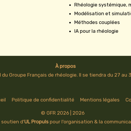
Rhéologie systémique, 
Modélisation et simulat
Méthodes couplées
IA pour la rhéologie
À propos
l du Groupe Français de rhéologie. Il se tiendra du 27 au
eil
Politique de confidentialité
Mentions légales
Co
© GFR 2026 | 2026
 soutien d'
UL Propuls
pour l'organisation & la communica