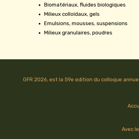
Biomatériaux, fluides biologiques
Milieux colloïdaux, gels
Emulsions, mousses, suspensions
Milieux granulaires, poudres
GFR 2026, est la 59e edition du colloque annue
Accu
Avec le