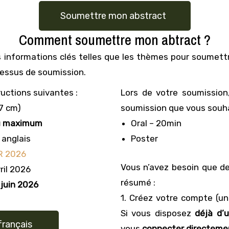
Soumettre mon abstract
Comment soumettre mon abtract ?
 informations clés telles que les thèmes pour soumettr
cessus de soumission.
tructions suivantes :
Lors de votre soumission,
,7 cm)
soumission que vous souha
u maximum
Oral – 20min
 anglais
Poster
R 2026
Vous n’avez besoin que d
ril 2026
résumé :
 juin 2026
1. Créez votre compte (u
Si vous disposez
déjà d’
français
vous
connecter directeme