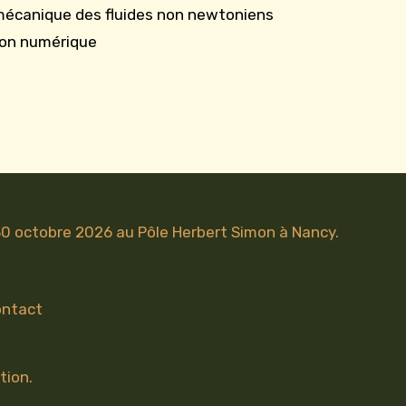
mécanique des fluides non newtoniens
ion numérique
 30 octobre 2026 au Pôle Herbert Simon à Nancy.
ntact
tion.